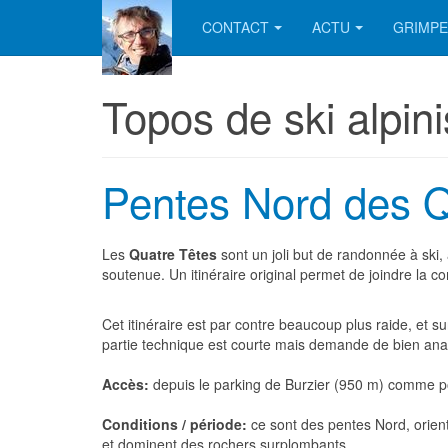
CONTACT
ACTU
GRIMPE
Topos de ski alpin
Pentes Nord des Q
Les
Quatre Têtes
sont un joli but de randonnée à ski
soutenue. Un itinéraire original permet de joindre la
Cet itinéraire est par contre beaucoup plus raide, et s
partie technique est courte mais demande de bien analy
Accès:
depuis le parking de Burzier (950 m) comme pou
Conditions / période:
ce sont des pentes Nord, orien
et dominent des rochers surplombants.