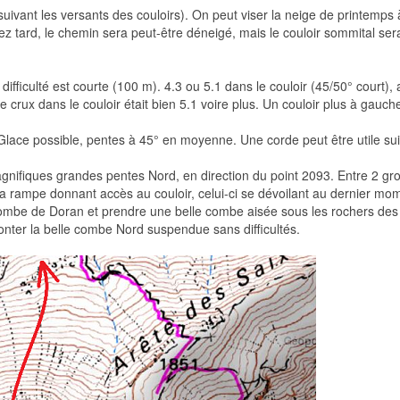
suivant les versants des couloirs). On peut viser la neige de printemps à 
sez tard, le chemin sera peut-être déneigé, mais le couloir sommital sera
ficulté est courte (100 m). 4.3 ou 5.1 dans le couloir (45/50° court), av
 crux dans le couloir était bien 5.1 voire plus. Un couloir plus à gauc
lace possible, pentes à 45° en moyenne. Une corde peut être utile sui
gnifiques grandes pentes Nord, en direction du point 2093. Entre 2 gr
a rampe donnant accès au couloir, celui-ci se dévoilant au dernier m
ombe de Doran et prendre une belle combe aisée sous les rochers des 4
nter la belle combe Nord suspendue sans difficultés.