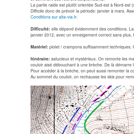
La partie raide est plutôt orientée Sud-est à Nord-est (
Difficile donc de prévoir la période: janvier à mars. As
Conditions sur alta-via.fr
.
Difficulté:
elle dépend évidemment des conditions. La dif
janvier 2012, avec un enneigement correct sans plus, le
Matériel:
piolet / crampons suffisamment techniques. G
Itinéraire:
astucieux et mystérieux. On remonte les ma
couloir aisé débouchant à une brèche. De là démarre l
Pour accéder à la brèche, on peut aussi remonter la c
Au sommet du couloir, on rechausse les skis pour remo