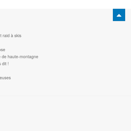
 raid à skis
ose
de de haute-montagne
dit !
heuses