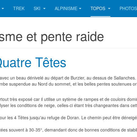
TREK
SKI
ALPINISME
TOPOS
PHOTO
isme et pente raide
uatre Têtes
, avec un beau dénivelé au départ de Burzier, au dessus de Sallanches.
 combe suspendue au Nord du sommet, et les belles pentes soutenues o
urtout très exposé car il utilise un sytème de rampes et de couloirs do
ser les conditions de neige, celles-ci étant très changeantes dans cett
r les 4 Têtes jusqu'au refuge de Doran. Le chemin peut être déneigé p
tées souvent à 30-35°, demandant donc de bonnes conditions de stabili