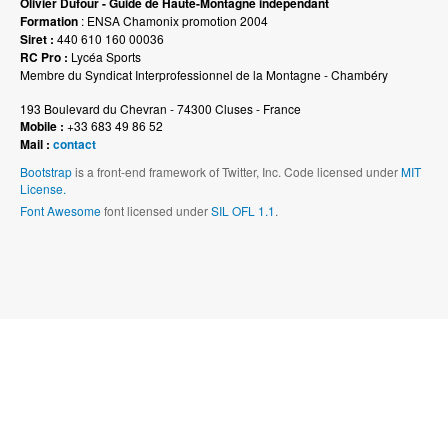
Olivier Dufour - Guide de Haute-Montagne indépendant
Formation
: ENSA Chamonix promotion 2004
Siret :
440 610 160 00036
RC Pro :
Lycéa Sports
Membre du Syndicat Interprofessionnel de la Montagne - Chambéry
193 Boulevard du Chevran - 74300 Cluses - France
Mobile :
+33 683 49 86 52
Mail :
contact
Bootstrap
is a front-end framework of Twitter, Inc. Code licensed under
MIT
License.
Font Awesome
font licensed under
SIL OFL 1.1
.