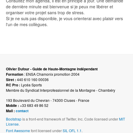
Consultez mon agenda, il est en principe à jour. Une demande
de dernière minute est bienvenue si je peux me libérer et
organiser votre projet sans trop de stress.
Si je ne suis pas disponible, je vous orienterai avec plaisir vers
l'un de mes collègues.
Olivier Dufour - Guide de Haute-Montagne indépendant
Formation
: ENSA Chamonix promotion 2004
Siret :
440 610 160 00036
RC Pro :
Lycéa Sports
Membre du Syndicat Interprofessionnel de la Montagne - Chambéry
193 Boulevard du Chevran - 74300 Cluses - France
Mobile :
+33 683 49 86 52
Mail :
contact
Bootstrap
is a front-end framework of Twitter, Inc. Code licensed under
MIT
License.
Font Awesome
font licensed under
SIL OFL 1.1
.