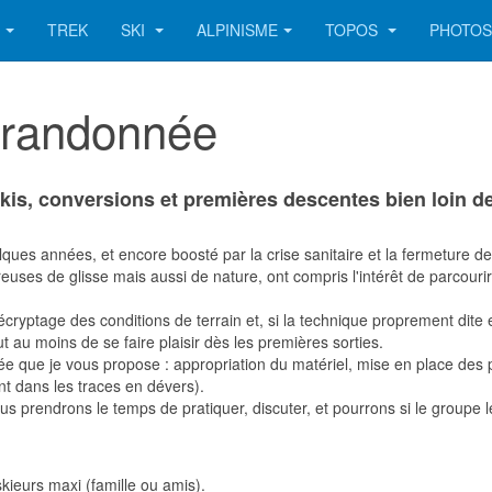
TREK
SKI
ALPINISME
TOPOS
PHOTO
e randonnée
 skis, conversions et premières descentes bien loin d
ques années, et encore boosté par la crise sanitaire et la fermeture
ses de glisse mais aussi de nature, ont compris l'intérêt de parcourir
yptage des conditions de terrain et, si la technique proprement dite e
 au moins de se faire plaisir dès les premières sorties.
onnée que je vous propose : appropriation du matériel, mise en place de
nt dans les traces en dévers).
. Nous prendrons le temps de pratiquer, discuter, et pourrons si le group
kieurs maxi (famille ou amis).