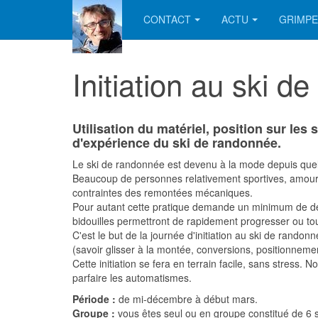
CONTACT
ACTU
GRIMPE
Initiation au ski d
Utilisation du matériel, position sur les
d'expérience du ski de randonnée.
Le ski de randonnée est devenu à la mode depuis quel
Beaucoup de personnes relativement sportives, amoureu
contraintes des remontées mécaniques.
Pour autant cette pratique demande un minimum de décr
bidouilles permettront de rapidement progresser ou tout
C'est le but de la journée d'initiation au ski de rand
(savoir glisser à la montée, conversions, positionneme
Cette initiation se fera en terrain facile, sans stress
parfaire les automatismes.
Période :
de mi-décembre à début mars.
Groupe :
vous êtes seul ou en groupe constitué de 6 s