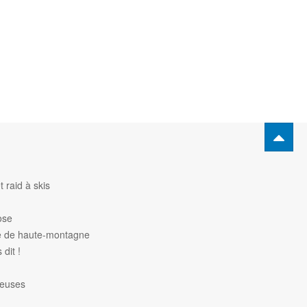
 raid à skis
ose
de de haute-montagne
dit !
heuses