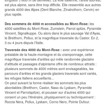
longueur (1800 m de dénivelé). La voie italienne, l'arête sud-est,
est plus alpine, sans être trop difficile. Elle ressemble aux autres
grands 4000 des Alpes (Dent Blanche, Zinalrothorn, Cervin) en
plus rapide.
Des sommets de 4000 m accessibles au Mont-Rose:
les
4000 satellites du Mont-Rose, Zumstein, Parrot spitze, Pyramide
Vincent, Signalkuppe. Ou alors dans le plus sauvage Val d'Ayas,
le Breithorn, Pollux, et la magnifique traversée du Castor. En 2,
3 ou 4 jours depuis l'Italie.
Traversée des 4000 du Mont-Rose :
avec une expérience
préalable de la haute-montagne et du cramponnage, cette
magnifique traversée d'arêtes qui mêle randonnée glaciaire
d'altitude et passages d'alpinisme offre de nombreux attraits :
plusieurs sommets de 4000 mètres sont envisageables, les
parcours d'arêtes et les grands glaciers traversés sont variés,
les refuges italiens accueillants...
On peut suivant la forme réaliser les sommets les plus
abordables (Breithorn, Castor, Naso du Lyskam, Pyramide
Vincent et Parrotspitze), et pousser sur d'autres 4000 qui
corsent un peu l'itinéraire, physiquement ou techniquement :
Roccia Nera, Pollux, Lyskam, Corno Nero, Pointe Dufour.