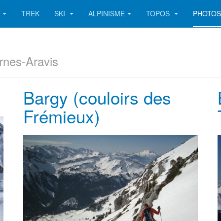
TREK
SKI
ALPINISME
TOPOS
PHOTO
rnes-Aravis
Bargy (couloirs des
Frémieux)