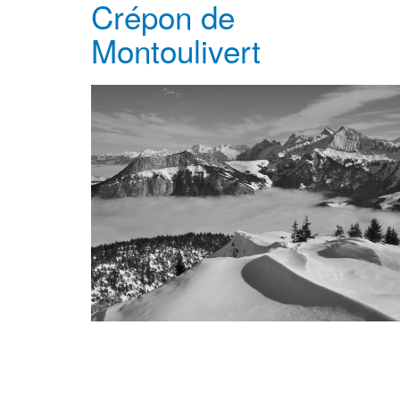
Crépon de
Montoulivert