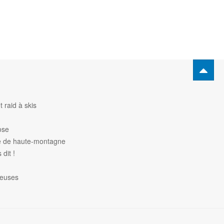
 raid à skis
ose
de de haute-montagne
dit !
heuses