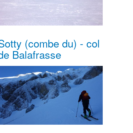
Sotty (combe du) - col
de Balafrasse