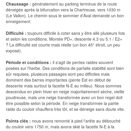
Chaussage :
généralement au parking terminus de la route
déneigée après la bifurcation vers la Chartreuse, vers 1030 m
(Le Vallon). Le chemin sous le sommier d'Aval demande un bon
enneigement.
Difficulté :
toujours difficile à coter sans y être allé plusieurs fois
et selon les conditions. Montée PD+, descente 4.3 ou 5.1 / E2+
? La difficulté est courte mais réelle (un bon 45° étroit, un peu
exposé).
Période et conditions :
il s'agit de pentes raides souvent
posées sur l'herbe. Des conditions de parfaite stabilité sont bien
sûr requises, plusieurs passages sont peu difficiles mais
dominent des barres importantes (pente Est en début de
descente mais surtout la facette N-E au milieu). Nous sommes
descendus en plein hiver en neige majoritairement sèche, vieille
poudreuse, mais une neige transformée avec un bon regel doit
être possible selon la période. En neige transformée la partie
raide du couloir chauffera très tôt, et se déneige sans doute vite.
Points clés :
nous avons remonté à pied l'arête au débouché
du couloir vers 1750 m, mais avons skié la facette N-E à la