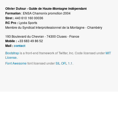
Olivier Dufour - Guide de Haute-Montagne indépendant
Formation
: ENSA Chamonix promotion 2004
Siret :
440 610 160 00036
RC Pro :
Lycéa Sports
Membre du Syndicat Interprofessionnel de la Montagne - Chambéry
193 Boulevard du Chevran - 74300 Cluses - France
Mobile :
+33 683 49 86 52
Mail :
contact
Bootstrap
is a front-end framework of Twitter, Inc. Code licensed under
MIT
License.
Font Awesome
font licensed under
SIL OFL 1.1
.