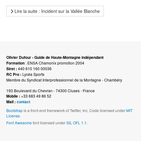
Lire la suite : Incident sur la Vallée Blanche
Olivier Dufour - Guide de Haute-Montagne indépendant
Formation
: ENSA Chamonix promotion 2004
Siret :
440 610 160 00036
RC Pro :
Lycéa Sports
Membre du Syndicat Interprofessionnel de la Montagne - Chambéry
193 Boulevard du Chevran - 74300 Cluses - France
Mobile :
+33 683 49 86 52
Mail :
contact
Bootstrap
is a front-end framework of Twitter, Inc. Code licensed under
MIT
License.
Font Awesome
font licensed under
SIL OFL 1.1
.