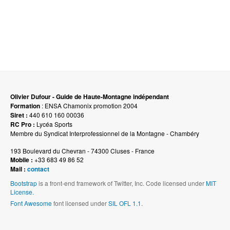
Olivier Dufour - Guide de Haute-Montagne indépendant
Formation
: ENSA Chamonix promotion 2004
Siret :
440 610 160 00036
RC Pro :
Lycéa Sports
Membre du Syndicat Interprofessionnel de la Montagne - Chambéry
193 Boulevard du Chevran - 74300 Cluses - France
Mobile :
+33 683 49 86 52
Mail :
contact
Bootstrap
is a front-end framework of Twitter, Inc. Code licensed under
MIT
License.
Font Awesome
font licensed under
SIL OFL 1.1
.