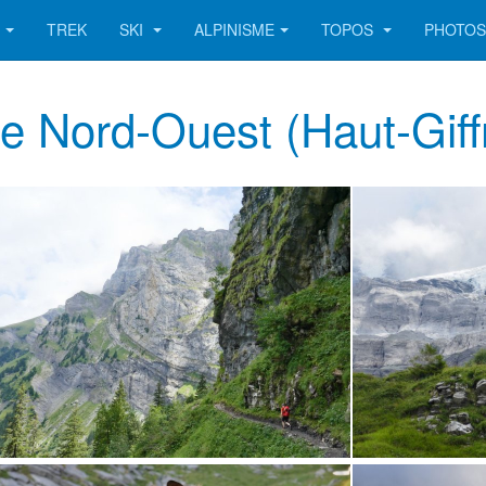
TREK
SKI
ALPINISME
TOPOS
PHOTO
ête Nord-Ouest (Haut-Giff