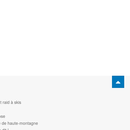
 raid à skis
ose
de de haute-montagne