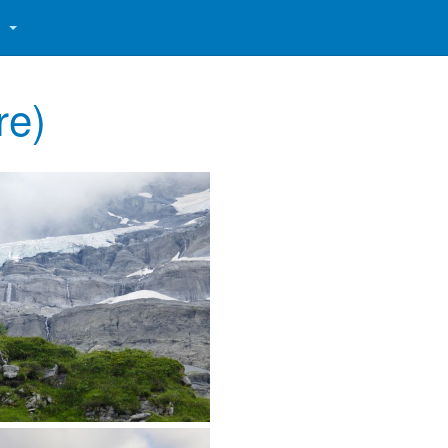
S
re)