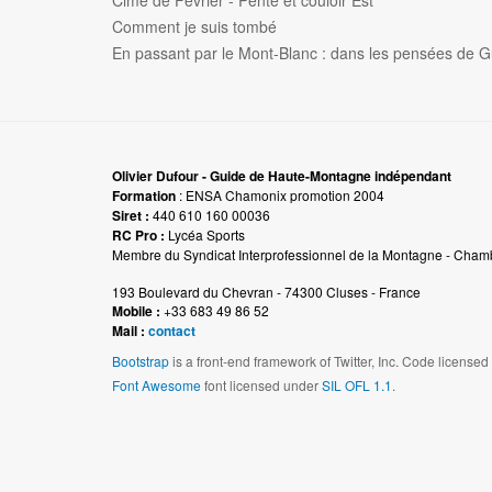
Cime de Février - Pente et couloir Est
Comment je suis tombé
En passant par le Mont-Blanc : dans les pensées de G
Olivier Dufour - Guide de Haute-Montagne indépendant
Formation
: ENSA Chamonix promotion 2004
Siret :
440 610 160 00036
RC Pro :
Lycéa Sports
Membre du Syndicat Interprofessionnel de la Montagne - Cham
193 Boulevard du Chevran - 74300 Cluses - France
Mobile :
+33 683 49 86 52
Mail :
contact
Bootstrap
is a front-end framework of Twitter, Inc. Code license
Font Awesome
font licensed under
SIL OFL 1.1
.