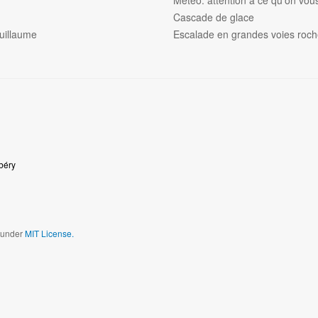
Météo: attention à ce qu'on vous 
Cascade de glace
uillaume
Escalade en grandes voies roc
béry
d under
MIT License.