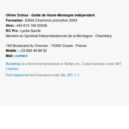
Olivier Dufour - Guide de Haute-Montagne indépendant
Formation
: ENSA Chamonix promotion 2004
Siret :
440 610 160 00036
RC Pro :
Lycéa Sports
Membre du Syndicat Interprofessionnel de la Montagne - Chambéry
193 Boulevard du Chevran - 74300 Cluses - France
Mobile :
+33 683 49 86 52
Mail :
contact
Bootstrap
is a front-end framework of Twitter, Inc. Code licensed under
MIT
License.
Font Awesome
font licensed under
SIL OFL 1.1
.