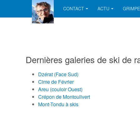
CONTACT
ACTU
GRIMPE
Dernières galeries de ski de 
Dzérat (Face Sud)
Cime de Février
Areu (couloir Ouest)
Crépon de Montoulivert
Mont-Tondu à skis