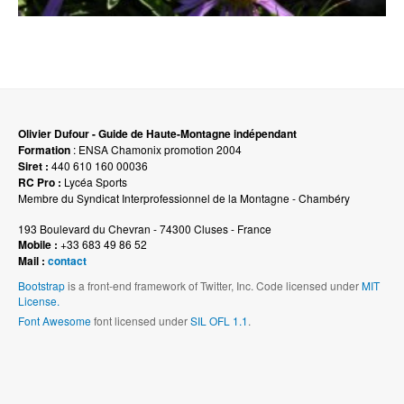
Olivier Dufour - Guide de Haute-Montagne indépendant
Formation
: ENSA Chamonix promotion 2004
Siret :
440 610 160 00036
RC Pro :
Lycéa Sports
Membre du Syndicat Interprofessionnel de la Montagne - Chambéry
193 Boulevard du Chevran - 74300 Cluses - France
Mobile :
+33 683 49 86 52
Mail :
contact
Bootstrap
is a front-end framework of Twitter, Inc. Code licensed under
MIT
License.
Font Awesome
font licensed under
SIL OFL 1.1
.