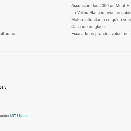
Ascension des 4000 du Mont-R
La Vallée Blanche avec un gui
Météo: attention à ce qu'on vous 
Cascade de glace
uillaume
Escalade en grandes voies roc
béry
d under
MIT License.