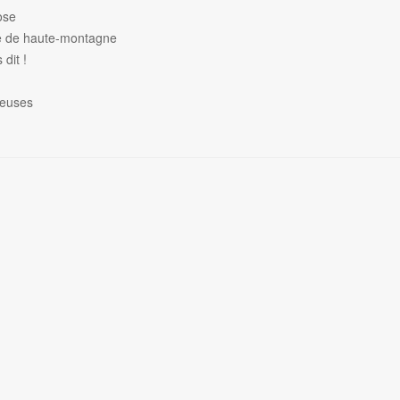
ose
de de haute-montagne
dit !
heuses