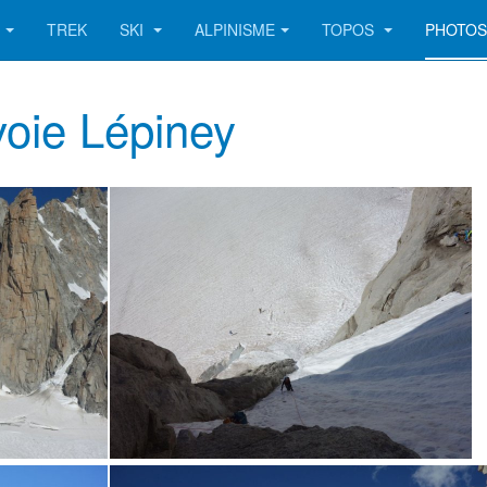
TREK
SKI
ALPINISME
TOPOS
PHOTO
voie Lépiney