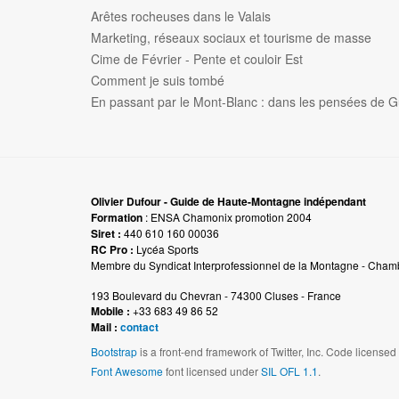
Arêtes rocheuses dans le Valais
Marketing, réseaux sociaux et tourisme de masse
Cime de Février - Pente et couloir Est
Comment je suis tombé
En passant par le Mont-Blanc : dans les pensées de G
Olivier Dufour - Guide de Haute-Montagne indépendant
Formation
: ENSA Chamonix promotion 2004
Siret :
440 610 160 00036
RC Pro :
Lycéa Sports
Membre du Syndicat Interprofessionnel de la Montagne - Cham
193 Boulevard du Chevran - 74300 Cluses - France
Mobile :
+33 683 49 86 52
Mail :
contact
Bootstrap
is a front-end framework of Twitter, Inc. Code license
Font Awesome
font licensed under
SIL OFL 1.1
.