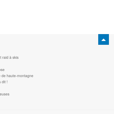
 raid à skis
ose
de de haute-montagne
dit !
heuses