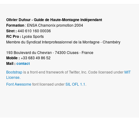
Olivier Dufour - Guide de Haute-Montagne indépendant
Formation
: ENSA Chamonix promotion 2004
Siret :
440 610 160 00036
RC Pro :
Lycéa Sports
Membre du Syndicat Interprofessionnel de la Montagne - Chambéry
193 Boulevard du Chevran - 74300 Cluses - France
Mobile :
+33 683 49 86 52
Mail :
contact
Bootstrap
is a front-end framework of Twitter, Inc. Code licensed under
MIT
License.
Font Awesome
font licensed under
SIL OFL 1.1
.