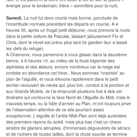
énergie pour le lendemain; bière = somnifère pour la nuit).
Samedi.
La nuit fut donc courte mais bonne, ponctuée de
l'incertitude normale précédant les départs en course. A 4
heures 30, après un frugal petit déjeuner, nous prenons la route
dans la petite voiture de Pascale, laissant jalousement Flo et
Chris, dont le réveil est prévu plus tard (le gardien leur a laissé
les clefs du refuge).
A Chamonix, nous parvenons à nous glisser dans la deuxième
benne, à 6 heures 10, au milieu de la foule bigarrée des
alpinistes et des skieurs, encore nombreux car la neige est
tombée en abondance cet hiver.. Nous sommes "crachés" au
plan de l'aiguille, et nous élevons rapidement dans le petit
sentier recouvert de névés qui, plus loin, conduit à la jonction et
aux Grands Mulets. Je l'ai emprunté plusieurs fois à skis cet
itinéraire qui contourne la face Nord de l'Aiguille du Midi, mais le
mauvais temps, ou la hâte d'arriver au Plan, m'ont toujours privé
de l'observation attentive de ce site pourtant assez
exceptionnel. L'aiguille et l'arête Midi-Plan sont déjà auréolées
des premiers rayons du soleil, mais plus bas c'est un chaos
sinistre de glaciers abruptes, d'immenses dégueuloirs de séracs
et de rochers de toutes tailles, dont la chute sourde se termine