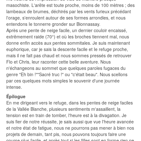
masochiste. L'arête est toute proche, moins de 100 mètres ; des
lambeaux de brumes, déchirés par les vents furieux précédant
l'orage, s'enroulent autour de ses formes arrondies, et nous
entendons Ie tonnerre gronder sur Bionnassay.
Après une pente de neige facile, un dernier couloir encaissé,
extrêmement raide (70°) et où les broches tiennent mal, nous
donne enfin accès aux pentes sommitales. Je suis maintenant
euphorique, car je sais la descente facile et Ie refuge proche,
mais il ne fait pas chaud et nous sommes pressés de retrouver
Flo et Chris, leur raconter cette belle aventure. Nous
n'échangeons au sommet que quelques paroles fugaces du
genre "Eh bin !""Sacré truc !" ou "c'était beau". Nous scellons
par ces quelques mots simples le souvenir d'une journée
intense.
Épilogue
En me dirigeant vers le refuge, dans les pentes de neige faciles
de la Vallée Blanche, plusieurs sentiments m'assaillent, la
tension est en train de tomber, l'heure est à la divagation. Je
suis fier de notre réussite, je sais aussi que vue l'heure avancée
et notre état de fatigue, nous ne pourrons pas mener à bien nos
projets de demain, tant pis, nous pouvons toujours faire une
course plus facile, et après tout si les filles sont en forme rien ne