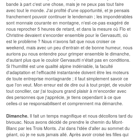
bande à part c'est une chose, mais je ne peux pas tout faire
avec tout le monde. J'ai profité d'une opportunité, et je pensais
franchement pouvoir continuer le lendemain ; les impondérables
sont monnaie courante en montagne, n'est-ce-pas exagéré de
nous reprocher 5 heures de retard, et dans la mesure où Flo et
Christine devaient s'encorder ensemble pour le Gervasutti, où
est le problème ? Nous n'avons fait que nous croiser ce
weekend, mais avec un peu d'entrain et de bonne humeur, nous
aurions pu nous entendre pour grimper ensemble le dimanche,
d'autant plus que le couloir Gervasutti n'était pas en conditions.
Si l'humilité est une qualité alpine indéniable, la faculté
d'adaptation et l'efficacité instantanée doivent être les moteurs
de toute entreprise montagnarde ; il faut simplement savoir ce
que l'on veut. Mon erreur est de dire oui à tout projet, de vouloir
tout concilier, car j'ai toujours grand plaisir à m'encorder avec
des personnes que j'apprécie, je tiens cependant à ce que
celles-ci se responsabilisent et comprennent ma démarche.
Dimanche.
Il fait un temps magnifique et nous décollons tard du
bivouac. Nous avons décidé de prendre le chemin du Mont-
Blanc par les Trois Monts. J'ai dans l'idée d'aller au sommet du
géant, où je ne suis jamais allé. Après avoir croisé les filles qui