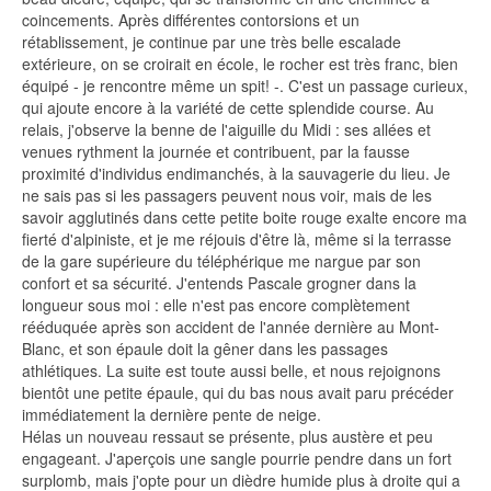
coincements. Après différentes contorsions et un
rétablissement, je continue par une très belle escalade
extérieure, on se croirait en école, le rocher est très franc, bien
équipé - je rencontre même un spit! -. C'est un passage curieux,
qui ajoute encore à la variété de cette splendide course. Au
relais, j'observe la benne de l'aiguille du Midi : ses allées et
venues rythment la journée et contribuent, par la fausse
proximité d'individus endimanchés, à la sauvagerie du lieu. Je
ne sais pas si les passagers peuvent nous voir, mais de les
savoir agglutinés dans cette petite boite rouge exalte encore ma
fierté d'alpiniste, et je me réjouis d'être là, même si la terrasse
de la gare supérieure du téléphérique me nargue par son
confort et sa sécurité. J'entends Pascale grogner dans la
longueur sous moi : elle n'est pas encore complètement
rééduquée après son accident de l'année dernière au Mont-
Blanc, et son épaule doit la gêner dans les passages
athlétiques. La suite est toute aussi belle, et nous rejoignons
bientôt une petite épaule, qui du bas nous avait paru précéder
immédiatement la dernière pente de neige.
Hélas un nouveau ressaut se présente, plus austère et peu
engageant. J'aperçois une sangle pourrie pendre dans un fort
surplomb, mais j'opte pour un dièdre humide plus à droite qui a