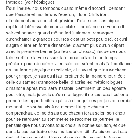
fratricide (voir l'épilogue).
Pour l'heure, nous tombons quand même d'accord : pendant
que Pascale et moi ferons l'éperon, Flo et Chris iront
directement au sommet et graviront l'arête des Cosmiques,
rapide et intéressante course mixte. L'ambiance ce vendredi
soir est bonne ; quand même fort justement remarquer
qu'enchainer 2 grandes courses c'est un petit peu osé, et qu'il
s'agira d'être en forme dimanche, d'autant plus qu'un départ
avec la première benne (au lieu d'un bivouac) risque de nous
faire sortir de la voie assez tard, nous privant d'un temps
précieux pour récupérer. J'en suis con scient, mais j'ai confiance
en ma forme physique excellente, et n'ayant que les weekend
pour grimper, je sais qu'il faut profiter de la moindre journée ;
celle du samedi s'annonce belle, d'après les météorologues
dimanche après-midi sera instable. Sentiment un peu égoïste
peut-être, mais je crois qu'en montagne il ne faut pas hésiter à
prendre les opportunités, quitte à changer ses projets au dernier
moment. Je souhaitais à ce moment là que chacune
comprendrait. Je me disais que chacun ferait selon son choix,
pour se retrouver au sommet et se raconter sa journée, je
pensais que nous avions tous choisi la bonne solution, et que
dans le cas contraire elles me l'auraient dit. J'étais en tout cas
ravi, et les pâtes et la bière ont coulé à flot ce soir là (pâtes =