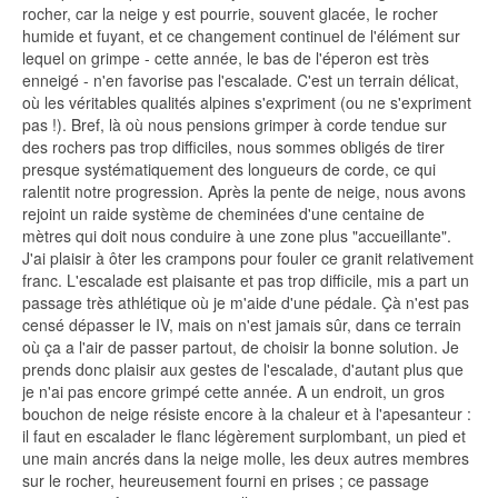
rocher, car la neige y est pourrie, souvent glacée, Ie rocher
humide et fuyant, et ce changement continuel de l'élément sur
lequel on grimpe - cette année, le bas de l'éperon est très
enneigé - n'en favorise pas l'escalade. C'est un terrain délicat,
où les véritables qualités alpines s'expriment (ou ne s'expriment
pas !). Bref, là où nous pensions grimper à corde tendue sur
des rochers pas trop difficiles, nous sommes obligés de tirer
presque systématiquement des longueurs de corde, ce qui
ralentit notre progression. Après la pente de neige, nous avons
rejoint un raide système de cheminées d'une centaine de
mètres qui doit nous conduire à une zone plus "accueillante".
J'ai plaisir à ôter les crampons pour fouler ce granit relativement
franc. L'escalade est plaisante et pas trop difficile, mis a part un
passage très athlétique où je m'aide d'une pédale. Çà n'est pas
censé dépasser le IV, mais on n'est jamais sûr, dans ce terrain
où ça a l'air de passer partout, de choisir la bonne solution. Je
prends donc plaisir aux gestes de l'escalade, d'autant plus que
je n'ai pas encore grimpé cette année. A un endroit, un gros
bouchon de neige résiste encore à la chaleur et à l'apesanteur :
il faut en escalader le flanc légèrement surplombant, un pied et
une main ancrés dans la neige molle, les deux autres membres
sur le rocher, heureusement fourni en prises ; ce passage