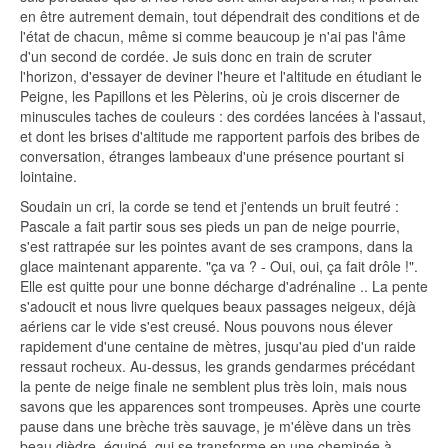
en être autrement demain, tout dépendrait des conditions et de
l'état de chacun, même si comme beaucoup je n'ai pas l'âme
d'un second de cordée. Je suis donc en train de scruter
l'horizon, d'essayer de deviner l'heure et l'altitude en étudiant le
Peigne, les Papillons et les Pèlerins, où je crois discerner de
minuscules taches de couleurs : des cordées lancées à l'assaut,
et dont les brises d'altitude me rapportent parfois des bribes de
conversation, étranges lambeaux d'une présence pourtant si
lointaine.
Soudain un cri, la corde se tend et j'entends un bruit feutré :
Pascale a fait partir sous ses pieds un pan de neige pourrie,
s'est rattrapée sur les pointes avant de ses crampons, dans la
glace maintenant apparente. "ça va ? - Oui, oui, ça fait drôle !".
Elle est quitte pour une bonne décharge d'adrénaline .. La pente
s'adoucit et nous livre quelques beaux passages neigeux, déjà
aériens car le vide s'est creusé. Nous pouvons nous élever
rapidement d'une centaine de mètres, jusqu'au pied d'un raide
ressaut rocheux. Au-dessus, les grands gendarmes précédant
la pente de neige finale ne semblent plus très loin, mais nous
savons que les apparences sont trompeuses. Après une courte
pause dans une brèche très sauvage, je m'élève dans un très
beau dièdre, équipé, qui se transforme en une cheminée à