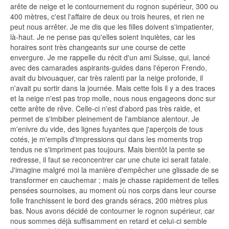
arête de neige et le contournement du rognon supérieur, 300 ou
400 mètres, c'est l'affaire de deux ou trois heures, et rien ne
peut nous arrêter. Je me dis que les filles doivent s'impatienter,
là-haut. Je ne pense pas qu'elles soient inquiètes, car les
horaires sont très changeants sur une course de cette
envergure. Je me rappelle du récit d'un ami Suisse, qui, lancé
avec des camarades aspirants-guides dans l'éperon Frendo,
avait du bivouaquer, car très ralenti par la neige profonde, il
n'avait pu sortir dans la journée. Mais cette fois il y a des traces
et la neige n'est pas trop molle, nous nous engageons donc sur
cette arête de rêve. Celle-ci n'est d'abord pas très raide, et
permet de s'imbiber pleinement de l'ambiance alentour. Je
m'enivre du vide, des lignes fuyantes que j'aperçois de tous
cotés, je m'emplis d'impressions qui dans les moments trop
tendus ne s'impriment pas toujours. Mais bientôt la pente se
redresse, il faut se reconcentrer car une chute ici serait fatale.
J'imagine malgré moi la manière d'empêcher une glissade de se
transformer en cauchemar ; mais je chasse rapidement de telles
pensées sournoises, au moment où nos corps dans leur course
folle franchissent le bord des grands séracs, 200 mètres plus
bas. Nous avons décidé de contourner le rognon supérieur, car
nous sommes déjà suffisamment en retard et celui-ci semble