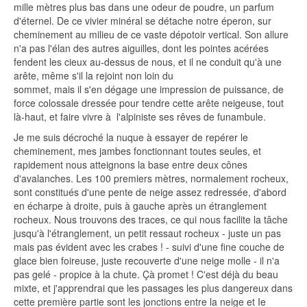
mille mètres plus bas dans une odeur de poudre, un parfum
d'éternel. De ce vivier minéral se détache notre éperon, sur
cheminement au milieu de ce vaste dépotoir vertical. Son allure
n'a pas l'élan des autres aiguilles, dont les pointes acérées
fendent les cieux au-dessus de nous, et il ne conduit qu'à une
arête, même s'il la rejoint non loin du
sommet, mais il s'en dégage une impression de puissance, de
force colossale dressée pour tendre cette arête neigeuse, tout
là-haut, et faire vivre à l'alpiniste ses rêves de funambule.
Je me suis décroché la nuque à essayer de repérer le
cheminement, mes jambes fonctionnant toutes seules, et
rapidement nous atteignons la base entre deux cônes
d'avalanches. Les 100 premiers mètres, normalement rocheux,
sont constitués d'une pente de neige assez redressée, d'abord
en écharpe à droite, puis à gauche après un étranglement
rocheux. Nous trouvons des traces, ce qui nous facilite la tâche
jusqu'à l'étranglement, un petit ressaut rocheux - juste un pas
mais pas évident avec les crabes ! - suivi d'une fine couche de
glace bien foireuse, juste recouverte d'une neige molle - il n'a
pas gelé - propice à la chute. Çà promet ! C'est déjà du beau
mixte, et j'apprendrai que les passages les plus dangereux dans
cette première partie sont les jonctions entre la neige et Ie