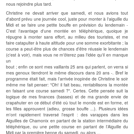
nous rejoindre plus tard.
Christine ne devait arriver que samedi, et nous avions tout
d'abord prévu une journée cool, juste pour monter à l'aiguille du
Midi et se faire une petite bouffe en prévision du lendemain -
C'est l'avantage d'une montée en téléphérique, quoique je
répugne à monter sans effort, au milieu des touristes, et me
faire catapulter à haute altitude pour une somme exorbitante ; la
course a peut-être plus de chances d'être réussie le lendemain
(c'est à voir), mais vous ne m'ôterez pas l'idée qu'il en manque
un
bout ; enfin ce sont mes vaillants 25 ans qui parlent, on verra si
mes genoux tiendront le même discours dans 20 ans -. Bref le
programme était fait, mais l'arrivée inopinée de Christine le soir
même me fait penser: "Oh! il fait beau, rentabilisons la montée
en faisant une course samedi ?". Certes. Cette pensée suit la
logique de mes finances (basses) et de ma grande envie de
crapahuter en ce début d'été où tout Ie monde est en forme, et
les filles approuvent (adieu, grosse bouffe ...). Plusieurs idées
m'ont rapidement traversé l'esprit : des varappes dans les
Aiguilles de Chamonix en partant de la station intermédiaire du
téléphérique, ou une petite course en partant de l'Aiguille du
Midi par la première benne du samedi, ou alors ...