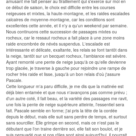
amusant me fait penser au tiraillement qui s'exerce sur moi en
ce début de saison, le choix est difficile entre les courses
neigeuses et mixtes, la haute-montagne, et les raides escalades
calcaires de moyenne-montagne, car les conditions sont
excellentes cette année, et il n'y a qu'un weekend par semaine.
Nous continuons cette succession de passages mixtes ou
rocheux, car le ressaut rocheux a fait place à une zone moins
raide encombrée de névés suspendus. L'escalade est
intéressante et délicate, exaltante, les relais se font tantôt dans
la neige, tantôt sur un becquet rocheux, l'ambiance est sévère.
Ayant remonté une pente de neige jusqu'à ce qu'elle devienne
trop glacée, je traverse à gauche pour rejoindre une rampe de
rocher très raide et lisse, jusqu'à un bon relais d'où j'assure
Pascale.
Cette longueur m'a paru difficile, je me dis que la matinée est
déjà bien entamée et que nous n'avançons pas comme prévu ;
d'un autre coté, il fait beau, et la variété des passages me ravit,
une fois la pente de neige supérieure atteinte, l'essentiel sera
fait. Pascale semble en forme; j'ai pris la tête de la cordée
depuis le début, mais elle suit sans perdre de temps, et surtout
sans sourciller. Elle grimpe en second, mais ce n'est pas le
débutant que l'on traine derrière soi, elle fait son boulot, et je
suis persuadé que si nos rôles sont ainsi aujourd'hui, il pourrait