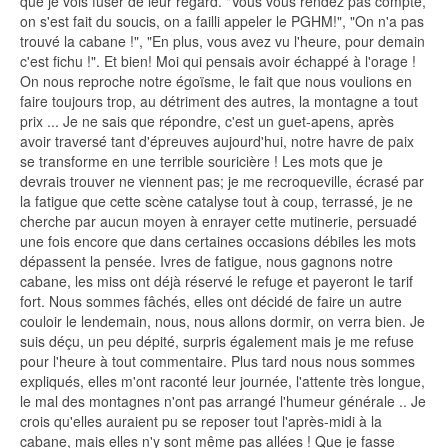
que je vois fuser de leur regard. "Vous vous rendez pas compte,
on s'est fait du soucis, on a failli appeler le PGHM!", "On n'a pas
trouvé la cabane !", "En plus, vous avez vu l'heure, pour demain
c'est fichu !". Et bien! Moi qui pensais avoir échappé à l'orage !
On nous reproche notre égoïsme, le fait que nous voulions en
faire toujours trop, au détriment des autres, la montagne a tout
prix ... Je ne sais que répondre, c'est un guet-apens, après
avoir traversé tant d'épreuves aujourd'hui, notre havre de paix
se transforme en une terrible souricière ! Les mots que je
devrais trouver ne viennent pas; je me recroqueville, écrasé par
la fatigue que cette scène catalyse tout à coup, terrassé, je ne
cherche par aucun moyen à enrayer cette mutinerie, persuadé
une fois encore que dans certaines occasions débiles les mots
dépassent la pensée. Ivres de fatigue, nous gagnons notre
cabane, les miss ont déjà réservé le refuge et payeront Ie tarif
fort. Nous sommes fâchés, elles ont décidé de faire un autre
couloir le lendemain, nous, nous allons dormir, on verra bien. Je
suis déçu, un peu dépité, surpris également mais je me refuse
pour l'heure à tout commentaire. Plus tard nous nous sommes
expliqués, elles m'ont raconté leur journée, l'attente très longue,
le mal des montagnes n'ont pas arrangé l'humeur générale .. Je
crois qu'elles auraient pu se reposer tout l'après-midi à la
cabane, mais elles n'y sont même pas allées ! Que je fasse