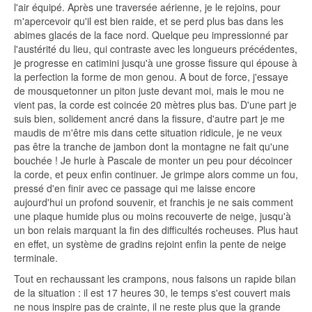
l'air équipé. Après une traversée aérienne, je le rejoins, pour
m'apercevoir qu'il est bien raide, et se perd plus bas dans les
abimes glacés de la face nord. Quelque peu impressionné par
l'austérité du lieu, qui contraste avec les longueurs précédentes,
je progresse en catimini jusqu'à une grosse fissure qui épouse à
la perfection la forme de mon genou. A bout de force, j'essaye
de mousquetonner un piton juste devant moi, mais le mou ne
vient pas, la corde est coincée 20 mètres plus bas. D'une part je
suis bien, solidement ancré dans la fissure, d'autre part je me
maudis de m'être mis dans cette situation ridicule, je ne veux
pas être la tranche de jambon dont la montagne ne fait qu'une
bouchée ! Je hurle à Pascale de monter un peu pour décoincer
la corde, et peux enfin continuer. Je grimpe alors comme un fou,
pressé d'en finir avec ce passage qui me laisse encore
aujourd'hui un profond souvenir, et franchis je ne sais comment
une plaque humide plus ou moins recouverte de neige, jusqu'à
un bon relais marquant la fin des difficultés rocheuses. Plus haut
en effet, un système de gradins rejoint enfin la pente de neige
terminale.
Tout en rechaussant les crampons, nous faisons un rapide bilan
de la situation : il est 17 heures 30, le temps s'est couvert mais
ne nous inspire pas de crainte, il ne reste plus que la grande