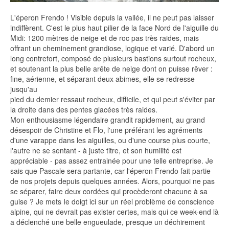
L'éperon Frendo ! Visible depuis la vallée, il ne peut pas laisser
indiffèrent. C'est le plus haut pilier de la face Nord de l'aiguille du
Midi: 1200 mètres de neige et de roc pas très raides, mais
offrant un cheminement grandiose, logique et varié. D'abord un
long contrefort, composé de plusieurs bastions surtout rocheux,
et soutenant la plus belle arête de neige dont on puisse rêver :
fine, aérienne, et séparant deux abimes, elle se redresse
jusqu'au
pied du demier ressaut rocheux, difficile, et qui peut s'éviter par
la droite dans des pentes glacées très raides.
Mon enthousiasme légendaire grandit rapidement, au grand
désespoir de Christine et Flo, l'une préférant les agréments
d'une varappe dans les aiguilles, ou d'une course plus courte,
l'autre ne se sentant - à juste titre, et son humilité est
appréciable - pas assez entrainée pour une telle entreprise. Je
sais que Pascale sera partante, car l'éperon Frendo fait partie
de nos projets depuis quelques années. Alors, pourquoi ne pas
se séparer, faire deux cordées qui procèderont chacune à sa
guise ? Je mets Ie doigt ici sur un réel problème de conscience
alpine, qui ne devrait pas exister certes, mais qui ce week-end là
a déclenché une belle engueulade, presque un déchirement