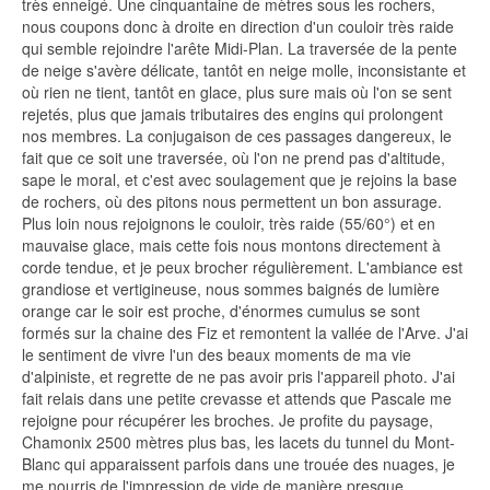
très enneigé. Une cinquantaine de mètres sous les rochers,
nous coupons donc à droite en direction d'un couloir très raide
qui semble rejoindre l'arête Midi-Plan. La traversée de la pente
de neige s'avère délicate, tantôt en neige molle, inconsistante et
où rien ne tient, tantôt en glace, plus sure mais où l'on se sent
rejetés, plus que jamais tributaires des engins qui prolongent
nos membres. La conjugaison de ces passages dangereux, le
fait que ce soit une traversée, où l'on ne prend pas d'altitude,
sape le moral, et c'est avec soulagement que je rejoins la base
de rochers, où des pitons nous permettent un bon assurage.
Plus loin nous rejoignons le couloir, très raide (55/60°) et en
mauvaise glace, mais cette fois nous montons directement à
corde tendue, et je peux brocher régulièrement. L'ambiance est
grandiose et vertigineuse, nous sommes baignés de lumière
orange car le soir est proche, d'énormes cumulus se sont
formés sur la chaine des Fiz et remontent la vallée de l'Arve. J'ai
le sentiment de vivre l'un des beaux moments de ma vie
d'alpiniste, et regrette de ne pas avoir pris l'appareil photo. J'ai
fait relais dans une petite crevasse et attends que Pascale me
rejoigne pour récupérer les broches. Je profite du paysage,
Chamonix 2500 mètres plus bas, les lacets du tunnel du Mont-
Blanc qui apparaissent parfois dans une trouée des nuages, je
me nourris de l'impression de vide de manière presque